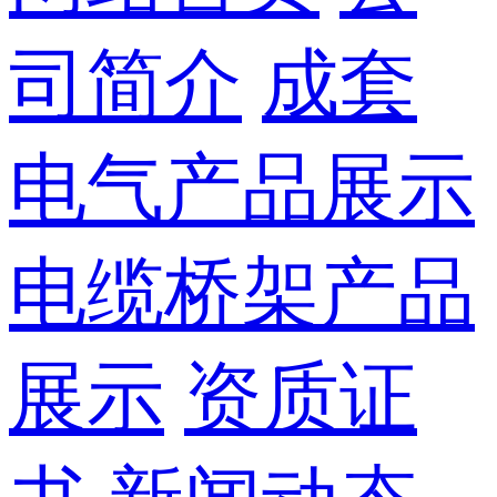
司简介
成套
电气产品展示
电缆桥架产品
展示
资质证