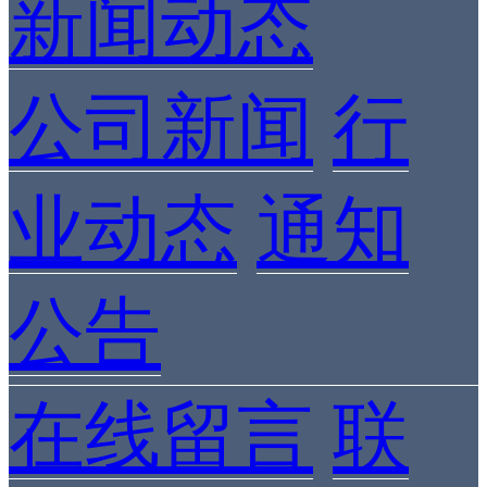
新闻动态
公司新闻
行
业动态
通知
公告
在线留言
联