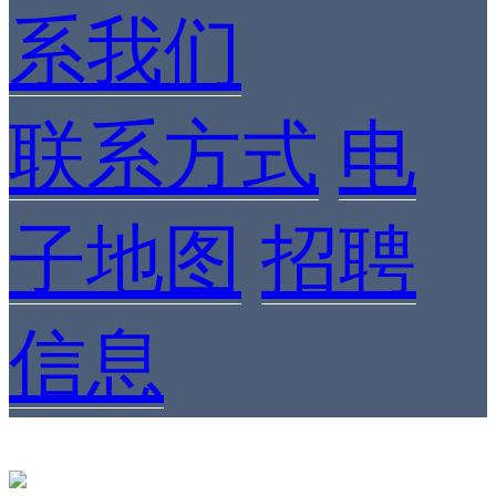
系我们
联系方式
电
子地图
招聘
信息