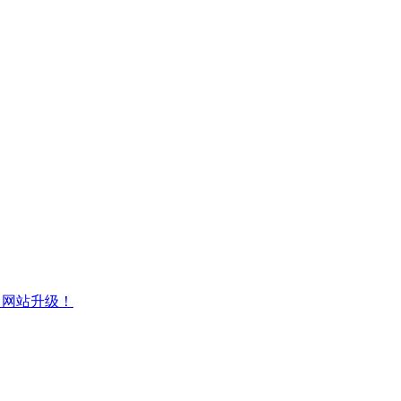
司网站升级！