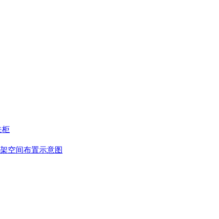
关柜
架空间布置示意图